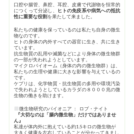
口腔や腸管、鼻腔、耳腔、皮膚で代謝物を恒常的
につくって分泌し、
ヒトの免疫系や病気への抵抗
性に重要な役割
を果たして来ました。
私たちの健康を保っているのは私たち自身の微生
物なのです。
ヒトの身体の内外すべての器官に生き、共に生き
ています。
抗生物質の乱用や滅菌などにより身体の微生物群
の一部が失われようとしています。
マイクロバイオーム（身体の内の微生物群）は、
私たちの生理や健康に大きな影響を与えているの
です。
ケプリは、化学物質・抗生物質の多用や環境汚染
で失われようとしているカラダの８０００兆の微
生物の働きを助けます。
微生物研究のパイオニア ： ロブ・ナイト
『大切なのは「腸内微生物」だけではありませ
ん』
私達が体内外に抱えている約1.5キロの微生物が
大きく健康を左右していることが分かってきまし