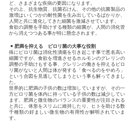
ど、さまざまな疾病の要因になります。
その上、抗生物質、抗菌石けん、その他の抗菌製品の
激増はいくつかの耐性菌を生み出しているばかりか、
人間と共に進化してきた細菌を激減させています。
食欲の調整を手助けする種類の細菌が、人間の消化管
から消えつつある事が特に懸念されます。
肥満を抑える ピロリ菌の大事な役割
殊にピロリ菌は消化性潰瘍を引き起こす事で悪名高い
細菌ですが、食欲を増進させるホルモンのグレリンの
調整の手助けもする事、グレリンの働きを抑えるピロ
リ菌がないと人間は体が発する「食べるのをやめろ」
という合図を見逃してしまうという事も解ってきまし
た。
世界的に肥満の子供の数は増加していますが、その一
方ピロリ菌を体内に持っている子供の数は減少してい
ます。肥満と微生物のバランスの重要性が注目される
と共に、体形をスリムに維持したり、ヒトを助ける数
千種類の好ましい微生物の有用性が解明されていま
す。