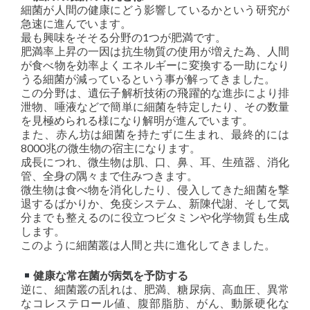
細菌が人間の健康にどう影響しているかという研究が
急速に進んでいます。
最も興味をそそる分野の1つが肥満です。
肥満率上昇の一因は抗生物質の使用が増えた為、人間
が食べ物を効率よくエネルギーに変換する一助になり
うる細菌が減っているという事が解ってきました。
この分野は、遺伝子解析技術の飛躍的な進歩により排
泄物、唾液などで簡単に細菌を特定したり、その数量
を見極められる様になり解明が進んでいます。
また、赤ん坊は細菌を持たずに生まれ、最終的には
8000兆の微生物の宿主になります。
成長につれ、微生物は肌、口、鼻、耳、生殖器、消化
管、全身の隅々まで住みつきます。
微生物は食べ物を消化したり、侵入してきた細菌を撃
退するばかりか、免疫システム、新陳代謝、そして気
分までも整えるのに役立つビタミンや化学物質も生成
します。
このように細菌叢は人間と共に進化してきました。
健康な常在菌が病気を予防する
逆に、細菌叢の乱れは、肥満、糖尿病、高血圧、異常
なコレステロール値、腹部脂肪、がん、動脈硬化な