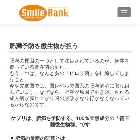
ナビゲ
肥満予防を微生物が担う
肥満の原因の一つとして注目されているのが、身体を
覆っている常在菌の乱れ。
もう一つは、なんとあの「ピロリ菌」を排除してしま
うこと。
今や先進国では、国レベルで国民の肥満解消に取り組
んでいます。なぜなら、肥満が原因で引き起こされる
成人病が膨れ上がり国の財政がなり行かなくなってい
るからなのです。
ケプリは、肥満を予防する、100％天然成分の「善玉
菌微生物群」です
肥満の最新の研究とは