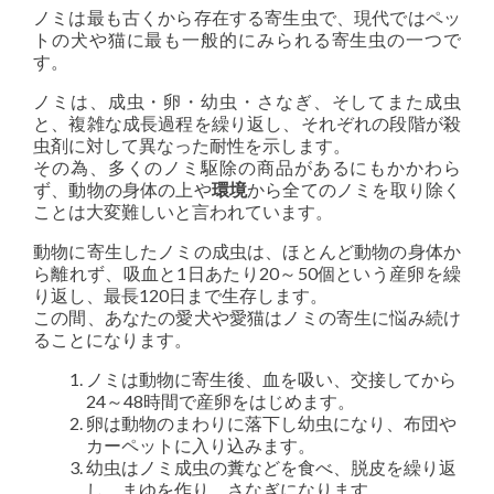
ノミは最も古くから存在する寄生虫で、現代ではペッ
トの犬や猫に最も一般的にみられる寄生虫の一つで
す。
ノミは、成虫・卵・幼虫・さなぎ、そしてまた成虫
と、複雑な成長過程を繰り返し、それぞれの段階が殺
虫剤に対して異なった耐性を示します。
その為、多くのノミ駆除の商品があるにもかかわら
ず、動物の身体の上や
環境
から全てのノミを取り除く
ことは大変難しいと言われています。
動物に寄生したノミの成虫は、ほとんど動物の身体か
ら離れず、吸血と1日あたり20～50個という産卵を繰
り返し、最長120日まで生存します。
この間、あなたの愛犬や愛猫はノミの寄生に悩み続け
ることになります。
ノミは動物に寄生後、血を吸い、交接してから
24～48時間で産卵をはじめます。
卵は動物のまわりに落下し幼虫になり、布団や
カーペットに入り込みます。
幼虫はノミ成虫の糞などを食べ、脱皮を繰り返
し、まゆを作り、さなぎになります。