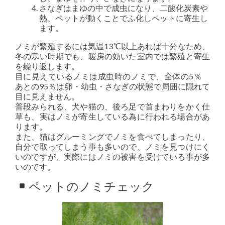
さなぎはまゆの中で成虫になり、二酸化炭素や
熱、ペットが動くことでふ化しペットに寄生し
ます。
ノミが繁殖するには気温13℃以上あれば十分なため、
冬の寒い時期でも、暖房の効いた室内では繁殖と寄生
を繰り返します。
目に見えているノミは成虫時のノミで、全体の5％
あとの95％は卵・幼虫・さなぎの状態で周囲に隠れて
目に見えません。
普段みられる、犬や猫の、後ろ足で首まわりをかく仕
草も、実はノミが寄生している為に行われる場合があ
ります。
また、猫はグルーミングでノミを食べてしまったり、
自分で取ってしまう事も多いので、ノミを見つけにく
いのですが、実際にはノミの被害を受けている事が多
いのです。
ペットのノミチェック