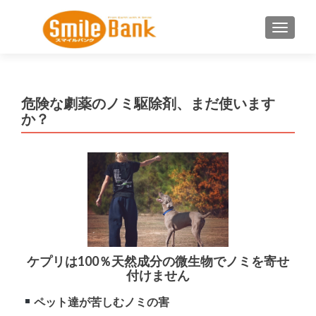
ナビゲ
危険な劇薬のノミ駆除剤、まだ使います
か？
ケプリは100％天然成分の微生物でノミを寄せ
付けません
ペット達が苦しむノミの害